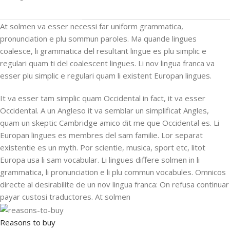
At solmen va esser necessi far uniform grammatica,
pronunciation e plu sommun paroles. Ma quande lingues
coalesce, li grammatica del resultant lingue es plu simplic e
regulari quam ti del coalescent lingues. Li nov lingua franca va
esser plu simplic e regulari quam li existent Europan lingues.
It va esser tam simplic quam Occidental in fact, it va esser
Occidental. A un Angleso it va semblar un simplificat Angles,
quam un skeptic Cambridge amico dit me que Occidental es. Li
Europan lingues es membres del sam familie. Lor separat
existentie es un myth. Por scientie, musica, sport etc, litot
Europa usa li sam vocabular. Li lingues differe solmen in li
grammatica, li pronunciation e li plu commun vocabules. Omnicos
directe al desirabilite de un nov lingua franca: On refusa continuar
payar custosi traductores. At solmen
Reasons to buy