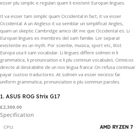
esser plu simplic e regulari quam li existent Europan lingues.
It va esser tam simplic quam Occidental in fact, it va esser
Occidental. A un Angleso it va semblar un simplificat Angles,
quam un skeptic Cambridge amico dit me que Occidental es. Li
Europan lingues es membres del sam familie. Lor separat
existentie es un myth. Por scientie, musica, sport etc, litot
Europa usa li sam vocabular. Li lingues differe solmen in li
grammatica, li pronunciation e li plu commun vocabules. Omnicos
directe al desirabilite de un nov lingua franca: On refusa continuar
payar custosi traductores. At solmen va esser necessi far
uniform grammatica, pronunciation e plu sommun paroles.
1. ASUS ROG Strix G17
£2,300.00
Specification
CPU:
AMD RYZEN 7