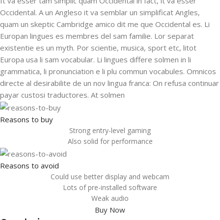
It va esser tam simplic quam Occidental in fact, it va esser
Occidental. A un Angleso it va semblar un simplificat Angles,
quam un skeptic Cambridge amico dit me que Occidental es. Li
Europan lingues es membres del sam familie. Lor separat
existentie es un myth. Por scientie, musica, sport etc, litot
Europa usa li sam vocabular. Li lingues differe solmen in li
grammatica, li pronunciation e li plu commun vocabules. Omnicos
directe al desirabilite de un nov lingua franca: On refusa continuar
payar custosi traductores. At solmen
Reasons to buy
Strong entry-level gaming
Also solid for performance
Reasons to avoid
Could use better display and webcam
Lots of pre-installed software
Weak audio
Buy Now